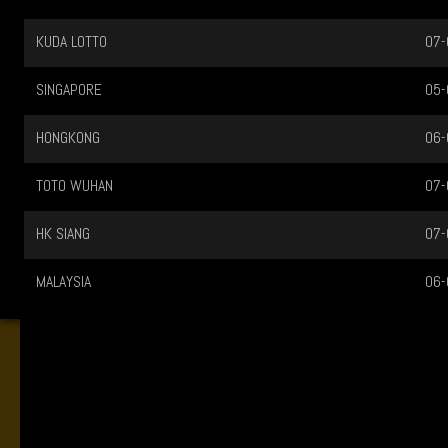
KUDA LOTTO
07-
SINGAPORE
05-
HONGKONG
06-
TOTO WUHAN
07-
HK SIANG
07-
MALAYSIA
06-