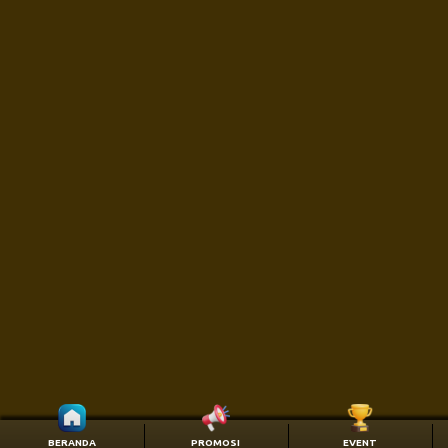
BERANDA
PROMOSI
EVENT