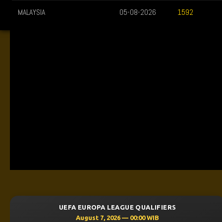
MALAYSIA
05-08-2026
1592
UEFA EUROPA LEAGUE QUALIFIERS
August 7, 2026 — 00:00 WIB