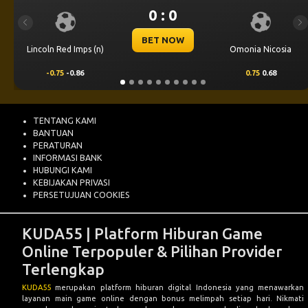
0 : 0
Previous
Ne
BET NOW
Lincoln Red Imps (n)
Omonia Nicosia
-0.75
-0.86
0.75
0.68
TENTANG KAMI
BANTUAN
PERATURAN
INFORMASI BANK
HUBUNGI KAMI
KEBIJAKAN PRIVASI
PERSETUJUAN COOKIES
KUDA55 | Platform Hiburan Game
Online Terpopuler & Pilihan Provider
Terlengkap
KUDA55
merupakan platform hiburan digital Indonesia yang menawarkan
layanan main game online dengan bonus melimpah setiap hari. Nikmati