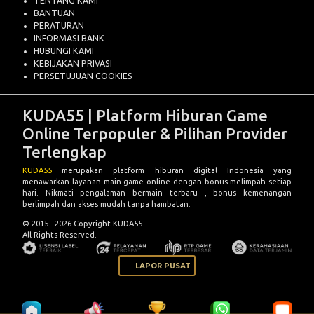
TENTANG KAMI
BANTUAN
PERATURAN
INFORMASI BANK
HUBUNGI KAMI
KEBIJAKAN PRIVASI
PERSETUJUAN COOKIES
KUDA55 | Platform Hiburan Game
Online Terpopuler & Pilihan Provider
Terlengkap
KUDA55
merupakan platform hiburan digital Indonesia yang
menawarkan layanan main game online dengan bonus melimpah setiap
hari. Nikmati pengalaman bermain terbaru , bonus kemenangan
berlimpah dan akses mudah tanpa hambatan.
© 2015 - 2026 Copyright KUDA55.
All Rights Reserved.
LAPOR PUSAT