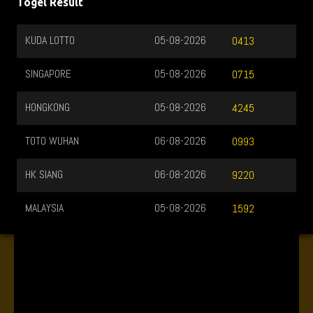
Togel Result
KUDA LOTTO
05-08-2026
0413
SINGAPORE
05-08-2026
0715
HONGKONG
05-08-2026
4245
TOTO WUHAN
06-08-2026
0993
HK SIANG
06-08-2026
9220
MALAYSIA
05-08-2026
1592