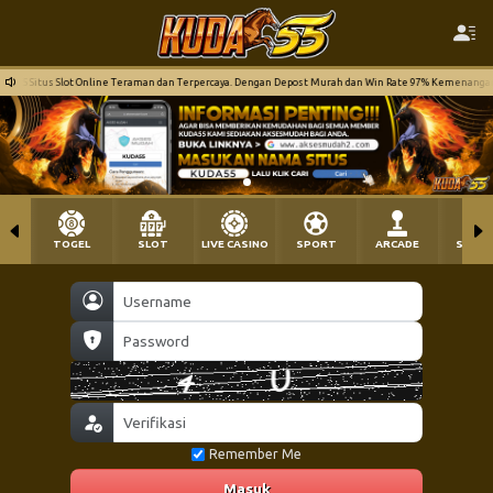
a55 Situs Slot Online Teraman dan Terpercaya. Dengan Depost Murah dan Win Rate 97% Kemenangan. 
TOGEL
SLOT
LIVE CASINO
SPORT
ARCADE
SABU
Remember Me
Masuk