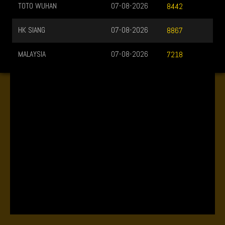
TOTO WUHAN
07-08-2026
8442
HK SIANG
07-08-2026
8867
MALAYSIA
07-08-2026
7218