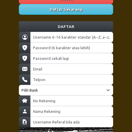
Daftar Sekarang
DAFTAR