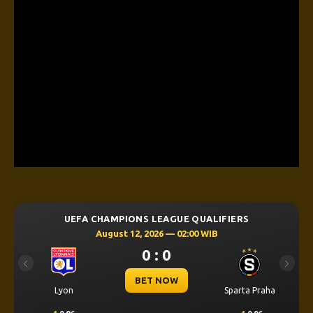
UEFA CHAMPIONS LEAGUE QUALIFIERS
August 12, 2026 — 02:00 WIB
0 : 0
Previous
Next
BET NOW
Lyon
Sparta Praha