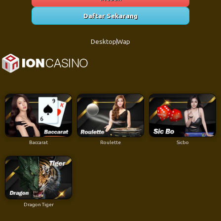
Daftar Sekarang
Desktop
Wap
Baccarat
Roulette
Sicbo
Dragon Tiger